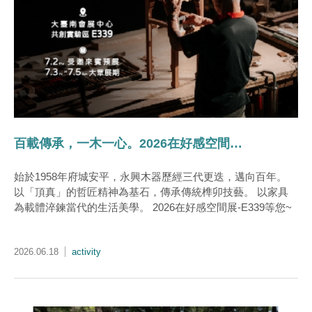
百載傳承，一木一心。2026在好感空間展-E339等您~
始於1958年府城安平，永興木器歷經三代更迭，邁向百年。
以「頂真」的哲匠精神為基石，傳承傳統榫卯技藝。 以家具
為載體淬鍊當代的生活美學。 2026在好感空間展-E339等您~
2026.06.18
activity