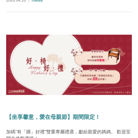
2026.04.28
media
【坐享馨意，愛在母親節】期間限定！
加碼"有「購」好禮"雙重專屬禮遇，獻給親愛的媽媽。 歡迎至