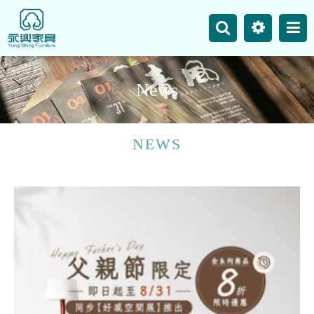
主選單
Business
Site Map
N
e
w
s
News
Product
NEWS
Our Works
Contact Us