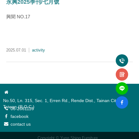
永興2025季刊/七月號
興聞 NO.17
2025.07.01
activity
No.50, Ln. 315, Sec. 1, Erren Rd., Rende Dist., Tainan City 717,
Taiwan (R.O.C.)
06-2661116
facebook
contact us
Copyright © Yung Shing Furniture.