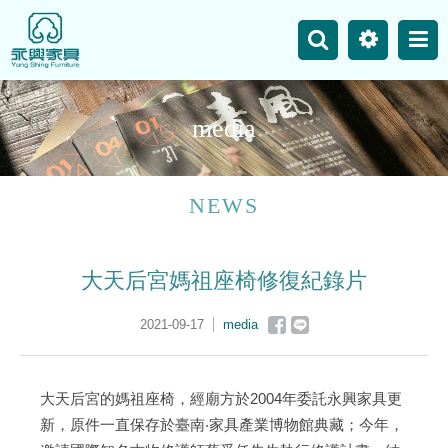
主選單
Business
Site Map
m
e
d
i
a
News
Product
NEWS
Our Works
大天后宮媽祖座椅修復紀錄片
Contact Us
2021-09-17
media
大天后宮的媽祖座椅，經廟方於2004年委託永興家具更
新，原件一直保存於臺南‧家具產業博物館典藏；今年，