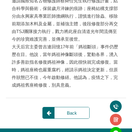
邀請國際知名古物修護師蔡舜任先生執行修護計畫，結
合科學與藝術，保留歲月淬鍊的痕跡；座椅結構支撐部
分由永興家具專業匠師擔綱執行，謹慎進行除蟲、移除
前期添加木料及金屬，並補強主體，後段修復部分再交
由TSJ團隊接力執行，戮力將此座自清道光年間流傳至
今的珍寶維護完善，並傳承至後世。
大天后宮主委曾吉連回憶17年前「媽祖斷頭」事件仍歷
歷在目。他說，當年媽祖神像斷頭後，驚動各界，湧入
許多善款指名修復媽祖神像，因此很快就完成修復。當
時，媽祖座椅也嚴重腐朽，經請示媽祖決定更新，但原
件狀態已不佳，今年啟動修繕。他認為，疫情之下，完
成媽祖舊座椅修復，別具意義。
Back