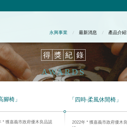
主選單
永興事業
最新消息
產品介紹
得
獎
紀
錄
AWARDS
3高腳椅」
「四時‧柔風休閒椅」
3年 * 獲嘉義市政府優木良品認
2022年 * 獲嘉義市政府優木