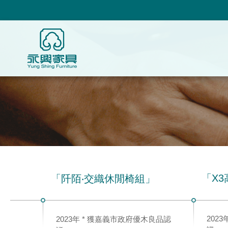
「X
「阡陌‧交織休閒椅組」
202
2023年 * 獲嘉義市政府優木良品認