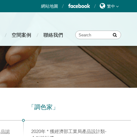
網站地圖
空間案例
聯絡我們
「調色家」
「墨韻
2020年 * 獲經濟部工業局產品設計類-
2019
良品認